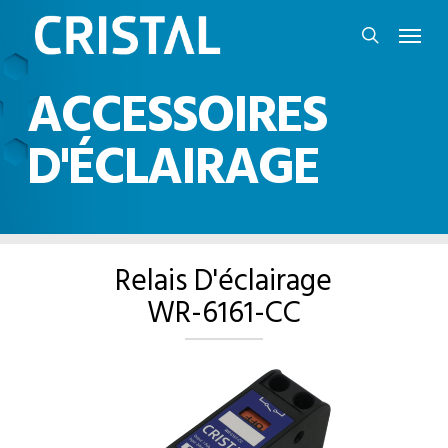
Skip
Menu
to
search
main
ACCESSOIRES
content
D'ÉCLAIRAGE
Relais D'éclairage
WR-6161-CC