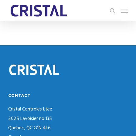
Skip
Menu
to
search
main
content
CONTACT
Cristal Controles Ltee
2025 Lavoisier no 135
Quebec, QC G1N 4L6