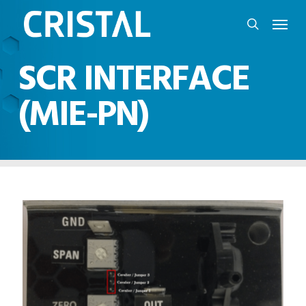
Skip
Menu
to
search
main
SCR INTERFACE
content
(MIE-PN)